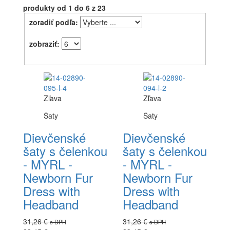
produkty
od 1 do 6
z 23
zoradiť podľa:
zobraziť:
Zľava
Zľava
Šaty
Šaty
Dievčenské
Dievčenské
šaty s čelenkou
šaty s čelenkou
- MYRL -
- MYRL -
Newborn Fur
Newborn Fur
Dress with
Dress with
Headband
Headband
31,26 €
31,26 €
s DPH
s DPH