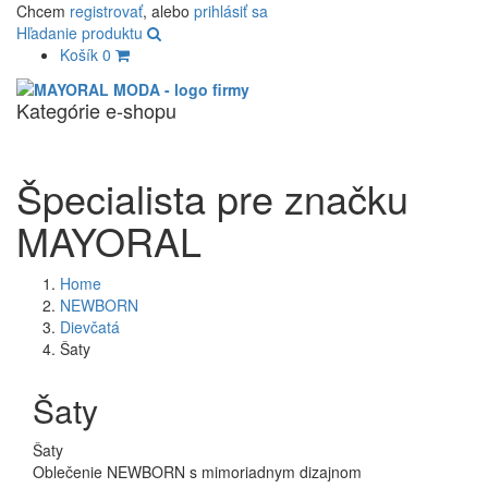
Chcem
registrovať
, alebo
prihlásiť sa
Hľadanie produktu
Košík
0
Kategórie e-shopu
Navigác
Špecialista pre značku
MAYORAL
Home
NEWBORN
Dievčatá
Šaty
Šaty
Šaty
Oblečenie NEWBORN s mimoriadnym dizajnom