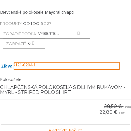
Dievčenské polokosele Mayoral chlapci
PRODUKTY
OD 1 DO 6
Z 27
ZORADIŤ PODĽA:
ZOBRAZIŤ:
Zľava
Polokošeľe
CHLAPČENSKÁ POLOKOŠEĽA S DLHÝM RUKÁVOM -
MYRL - STRIPED POLO SHIRT
28,50 €
S DPH
22,80 €
S DPH
Pridať do košíka