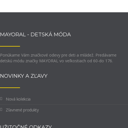
MAYORAL - DETSKÁ MÓDA
Ponúkame Vám značkové odevy pre deti a mládež. Predávame
detskú módu značky MAYORAL vo veľkostiach od 60-do 176.
NOVINKY A ZĽAVY
Nová kolekcia
Zľavnené produkty
UŽITOČNÉ ODKAZY