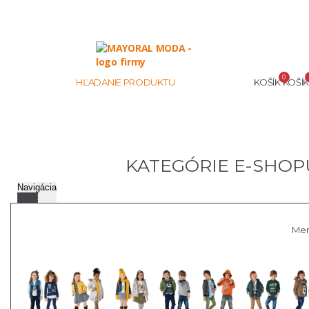
0
HĽADANIE PRODUKTU
KOŠÍK
KOŠÍK
KATEGÓRIE E-SHOP
Navigácia
Me