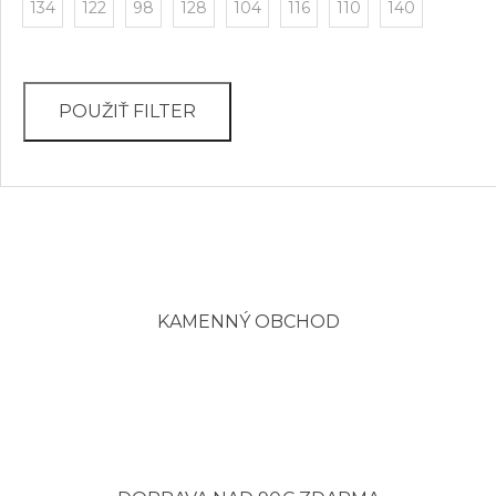
134
122
98
128
104
116
110
140
KAMENNÝ OBCHOD