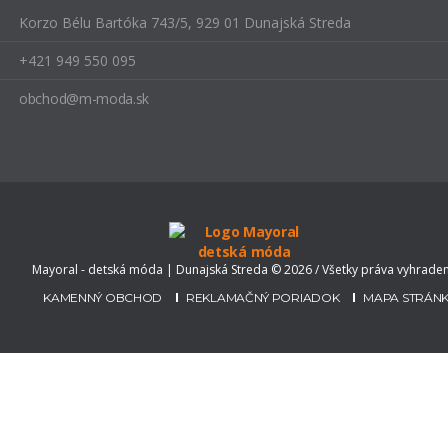
Korzo Bélu Bartóka 743/5, 929 01 Dunajská Streda
+421 949 550 095
obchod@m-moda.sk
Mayoral - detská móda | Dunajská Streda © 2026 / Všetky práva vyhrade
KAMENNÝ OBCHOD
REKLAMAČNÝ PORIADOK
MAPA STRÁNK
Chcem
registrovať
, alebo
prihlásiť
sa