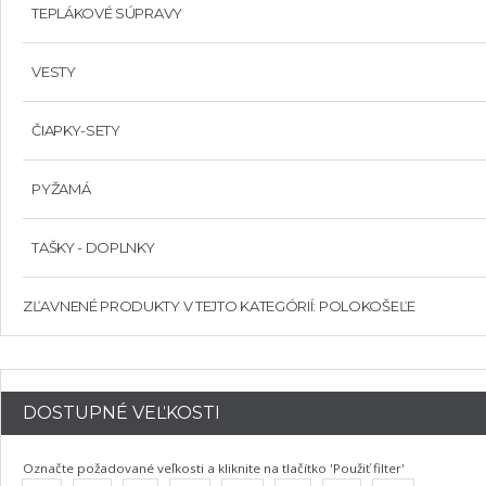
TEPLÁKOVÉ SÚPRAVY
VESTY
ČIAPKY-SETY
PYŽAMÁ
TAŠKY - DOPLNKY
ZĽAVNENÉ PRODUKTY V TEJTO KATEGÓRIÍ: POLOKOŠEĽE
DOSTUPNÉ VEĽKOSTI
Označte požadované veľkosti a kliknite na tlačítko 'Použiť filter'