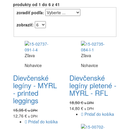
produkty
od 1 do 6
z 41
zoradiť podľa:
zobraziť:
Zľava
Zľava
Nohavice
Nohavice
Dievčenské
Dievčenské
legíny - MYRL
legíny pletené -
- printed
MYRL - RFL
leggings
18,50 €
s DPH
14,80 €
s DPH
15,95 €
s DPH
Pridať do košíka
12,76 €
s DPH
Pridať do košíka