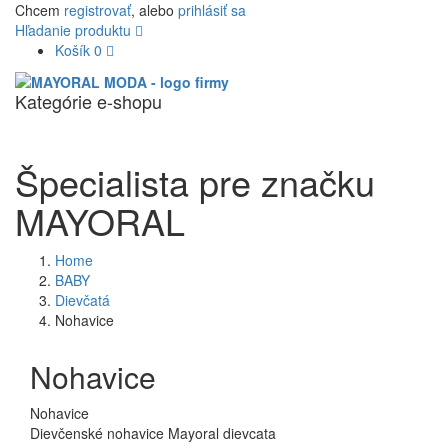
Chcem
registrovať
, alebo
prihlásiť sa
Hľadanie produktu
Košík
0
Kategórie e-shopu
Navigác
Špecialista pre značku
MAYORAL
Home
BABY
Dievčatá
Nohavice
Nohavice
Nohavice
Dievčenské nohavice Mayoral dievcata