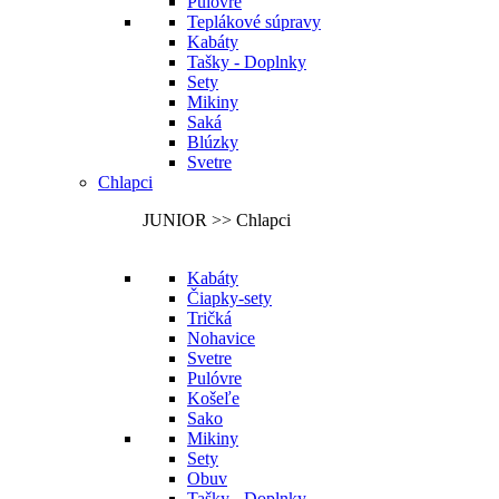
Pulóvre
Teplákové súpravy
Kabáty
Tašky - Doplnky
Sety
Mikiny
Saká
Blúzky
Svetre
Chlapci
JUNIOR >> Chlapci
Kabáty
Čiapky-sety
Tričká
Nohavice
Svetre
Pulóvre
Košeľe
Sako
Mikiny
Sety
Obuv
Tašky - Doplnky