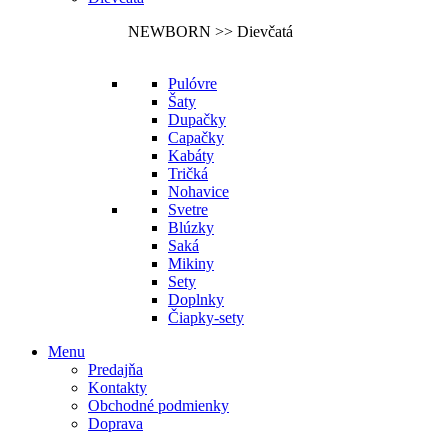
NEWBORN >> Dievčatá
Pulóvre
Šaty
Dupačky
Capačky
Kabáty
Tričká
Nohavice
Svetre
Blúzky
Saká
Mikiny
Sety
Doplnky
Čiapky-sety
Menu
Predajňa
Kontakty
Obchodné podmienky
Doprava