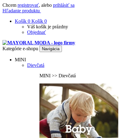
Chcem
registrovať
, alebo
prihlásiť sa
Hľadanie produktu
Košík
0
Košík
0
Váš košík je prázdny
Objednať
Kategórie e-shopu
Navigácia
MINI
Dievčatá
MINI >> Dievčatá