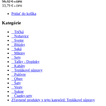
56,32 €
s DPH
33,79 €
s DPH
Pridať do košíka
Kategórie
Tričká
Nohavice
Svetre
Blúzky
Saká
Mikiny
Sety
Tašky - Doplnky
Kabáty
Teplákové súpravy
Pulóvre
Obuv
Šaty
Vesty
Sukne
Čiapky-sety
Zľavnené produkty v tejto kategórií: Teplákové súpravy