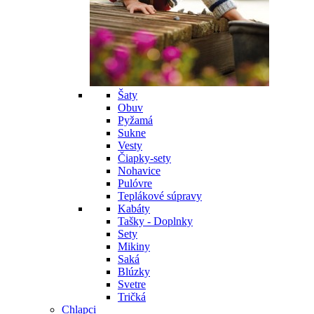
Šaty
Obuv
Pyžamá
Sukne
Vesty
Čiapky-sety
Nohavice
Pulóvre
Teplákové súpravy
Kabáty
Tašky - Doplnky
Sety
Mikiny
Saká
Blúzky
Svetre
Tričká
Chlapci