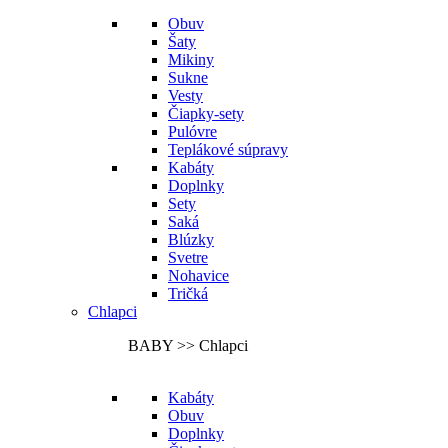
Obuv
Šaty
Mikiny
Sukne
Vesty
Čiapky-sety
Pulóvre
Teplákové súpravy
Kabáty
Doplnky
Sety
Saká
Blúzky
Svetre
Nohavice
Tričká
Chlapci
BABY >> Chlapci
Kabáty
Obuv
Doplnky