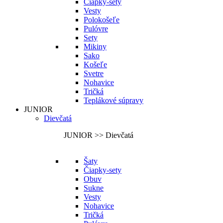
Čiapky-sety
Vesty
Polokošeľe
Pulóvre
Sety
Mikiny
Sako
Košeľe
Svetre
Nohavice
Tričká
Teplákové súpravy
JUNIOR
Dievčatá
JUNIOR >> Dievčatá
Šaty
Čiapky-sety
Obuv
Sukne
Vesty
Nohavice
Tričká