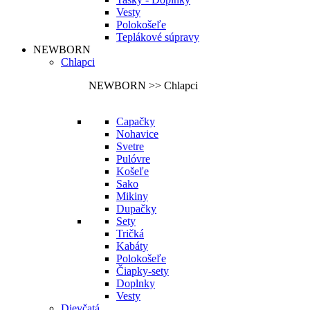
Vesty
Polokošeľe
Teplákové súpravy
NEWBORN
Chlapci
NEWBORN >> Chlapci
Capačky
Nohavice
Svetre
Pulóvre
Košeľe
Sako
Mikiny
Dupačky
Sety
Tričká
Kabáty
Polokošeľe
Čiapky-sety
Doplnky
Vesty
Dievčatá