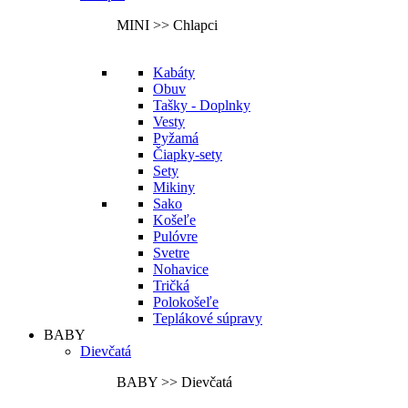
MINI >> Chlapci
Kabáty
Obuv
Tašky - Doplnky
Vesty
Pyžamá
Čiapky-sety
Sety
Mikiny
Sako
Košeľe
Pulóvre
Svetre
Nohavice
Tričká
Polokošeľe
Teplákové súpravy
BABY
Dievčatá
BABY >> Dievčatá