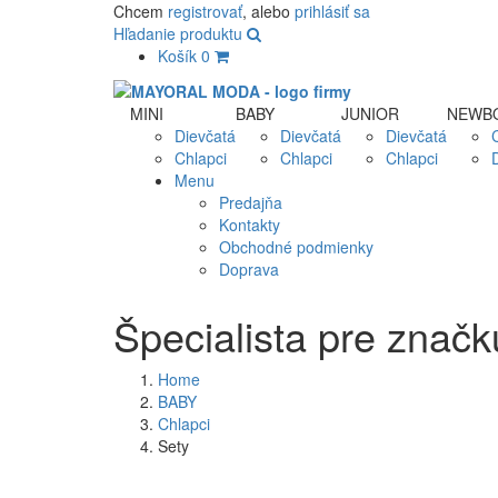
Chcem
registrovať
, alebo
prihlásiť sa
Hľadanie produktu
Košík
0
MINI
BABY
JUNIOR
NEWB
Dievčatá
Dievčatá
Dievčatá
Chlapci
Chlapci
Chlapci
Menu
Predajňa
Kontakty
Obchodné podmienky
Doprava
Špecialista pre zna
Home
BABY
Chlapci
Sety