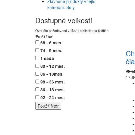
Zľavnené produkty v tejto
kategórií: Sety
Dostupné veľkosti
Označte požadované veľkosti a kliknite na tlačítko
'Použiť filter'
68 - 6 mes.
74 - 9 mes.
Ch
1 sada
či
80 - 12 mes.
23,5
86 - 18mes.
17,6
98 - 36 mes.
86 - 18 mes.
92 - 24 mes.