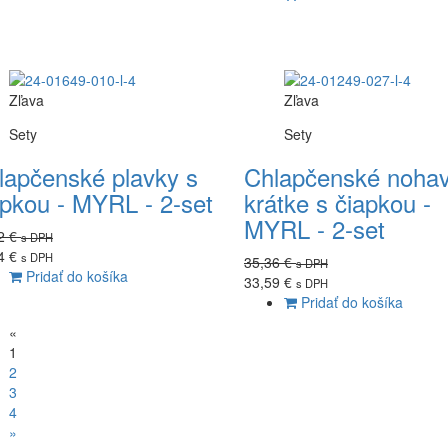
Zľava
Zľava
Sety
Sety
lapčenské plavky s
Chlapčenské nohav
apkou - MYRL - 2-set
krátke s čiapkou -
MYRL - 2-set
2 €
s DPH
4 €
s DPH
35,36 €
s DPH
Pridať do košíka
33,59 €
s DPH
Pridať do košíka
«
1
2
3
4
»