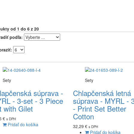
dukty
od 1 do 6
z 20
radiť podľa:
braziť:
Sety
Sety
lapčenská súprava -
Chlapčenská letná
RL - 3-set - 3 Piece
súprava - MYRL - 
 with Gilet
- Print Set Better
Cotton
5 €
s DPH
Pridať do košíka
32,29 €
s DPH
Pridať do košíka