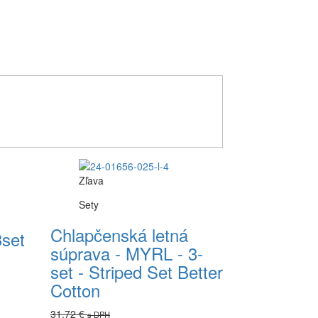
Zľava
Sety
Chlapčenská letná
3set
súprava - MYRL - 3-
set - Striped Set Better
Cotton
31,72 €
s DPH