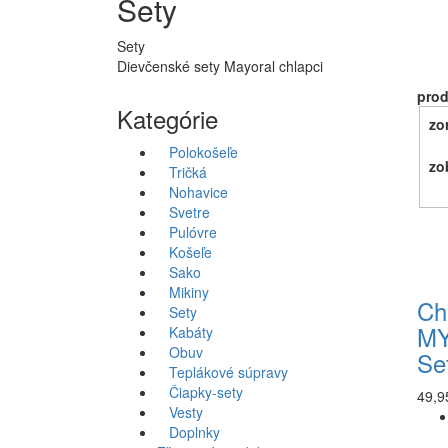
Sety
Sety
Dievčenské sety Mayoral chlapci
pro
Kategórie
zo
Polokošeľe
zo
Tričká
Nohavice
Svetre
Pulóvre
Košeľe
Sako
Mikiny
Ch
Sety
MY
Kabáty
Obuv
Set
Teplákové súpravy
Čiapky-sety
49,9
Vesty
Doplnky