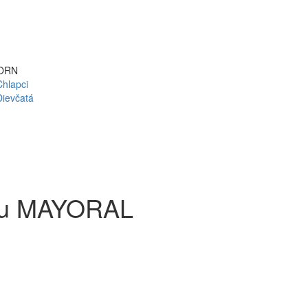
ORN
Chlapci
Dievčatá
čku MAYORAL