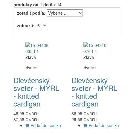
produkty
od 1 do 6
z 14
zoradiť podľa:
zobraziť:
Zľava
Zľava
Svetre
Svetre
Dievčenský
Dievčenský
sveter - MYRL
sveter - MYRL
- knitted
- knitted
cardigan
cardigan
46,95 €
36,95 €
s DPH
s DPH
37,56 €
29,56 €
s DPH
s DPH
Pridať do košíka
Pridať do košíka