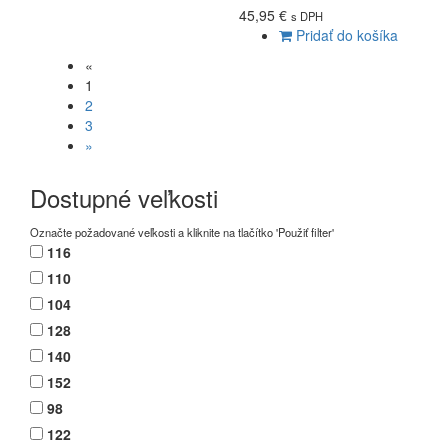
45,95 €
s DPH
Pridať do košíka
«
1
2
3
»
Dostupné veľkosti
Označte požadované veľkosti a kliknite na tlačítko 'Použiť filter'
116
110
104
128
140
152
98
122