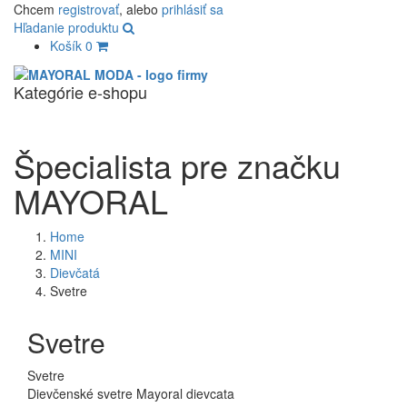
Chcem
registrovať
, alebo
prihlásiť sa
Hľadanie produktu
Košík
0
Kategórie e-shopu
Navigác
Špecialista pre značku
MAYORAL
Home
MINI
Dievčatá
Svetre
Svetre
Svetre
Dievčenské svetre Mayoral dievcata