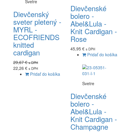
Svetre
Dievčenské
Dievčenský
bolero -
sveter pletený -
Abel&Lula -
MYRL -
Knit Cardigan -
ECOFRIENDS
Rose
knitted
45,95 €
s DPH
cardigan
Pridať do košíka
29,67 €
s DPH
22,26 €
s DPH
Pridať do košíka
Svetre
Dievčenské
bolero -
Abel&Lula -
Knit Cardigan -
Champagne