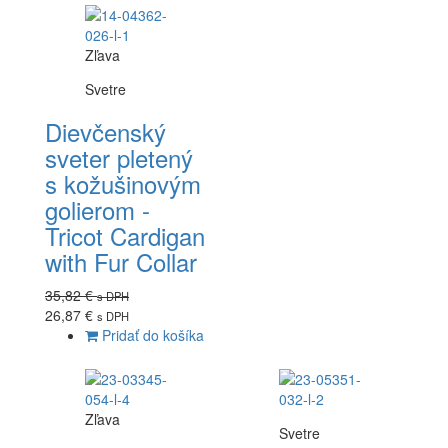
Zľava
Svetre
Dievčenský
sveter pletený
s kožušinovým
golierom -
Tricot Cardigan
with Fur Collar
35,82 €
s DPH
26,87 €
s DPH
Pridať do košíka
Zľava
Svetre