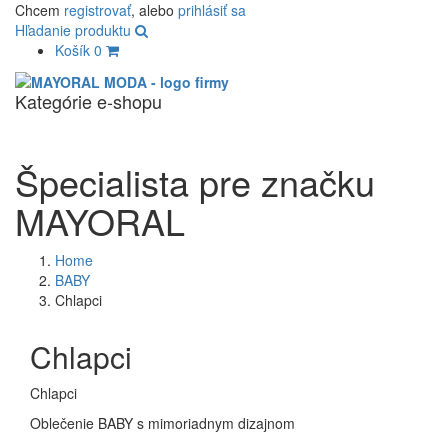
Chcem
registrovať
, alebo
prihlásiť sa
Hľadanie produktu
Košík
0
Kategórie e-shopu
Navigác
Špecialista pre značku
MAYORAL
Home
BABY
Chlapci
Chlapci
Chlapci
Oblečenie BABY s mimoriadnym dizajnom