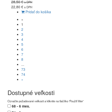
28,50 €
s DPH
22,80 €
s DPH
Pridať do košíka
«
1
2
3
4
5
6
7
8
...
73
74
»
Dostupné veľkosti
Označte požadované veľkosti a kliknite na tlačítko 'Použiť filter'
68 - 6 mes.