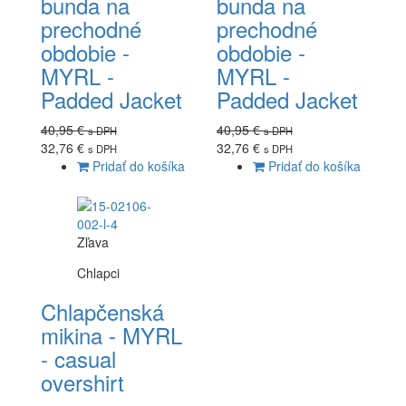
bunda na
bunda na
prechodné
prechodné
obdobie -
obdobie -
MYRL -
MYRL -
Padded Jacket
Padded Jacket
40,95 €
40,95 €
s DPH
s DPH
32,76 €
32,76 €
s DPH
s DPH
Pridať do košíka
Pridať do košíka
Zľava
Chlapci
Chlapčenská
mikina - MYRL
- casual
overshirt