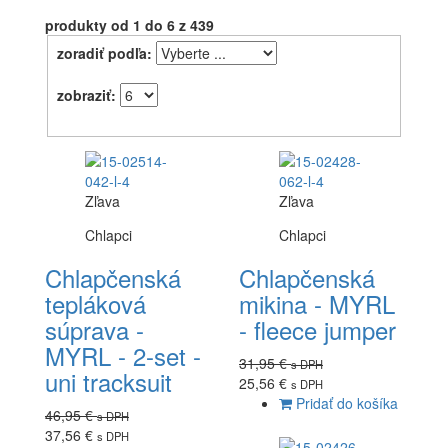
produkty
od 1 do 6
z 439
zoradiť podľa:
zobraziť:
Zľava
Zľava
Chlapci
Chlapci
Chlapčenská
Chlapčenská
tepláková
mikina - MYRL
súprava -
- fleece jumper
MYRL - 2-set -
31,95 €
s DPH
uni tracksuit
25,56 €
s DPH
Pridať do košíka
46,95 €
s DPH
37,56 €
s DPH