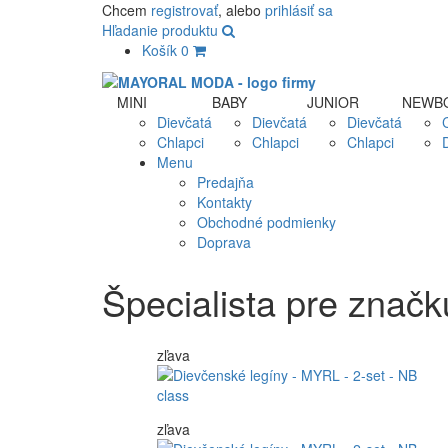
Chcem
registrovať
, alebo
prihlásiť sa
Hľadanie produktu
Košík
0
MINI
BABY
JUNIOR
NEWB
Dievčatá
Dievčatá
Dievčatá
Chlapci
Chlapci
Chlapci
Menu
Predajňa
Kontakty
Obchodné podmienky
Doprava
Špecialista pre zna
zľava
zľava