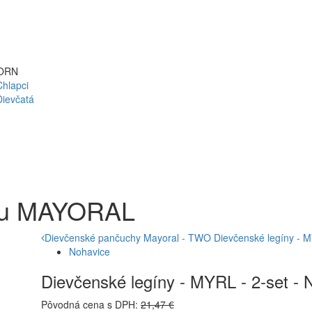
ORN
Chlapci
Dievčatá
čku MAYORAL
Dievčenské pančuchy Mayoral - TWO
Dievčenské legíny - M
Nohavice
Dievčenské legíny - MYRL - 2-set - 
Pôvodná cena s DPH:
21,47 €