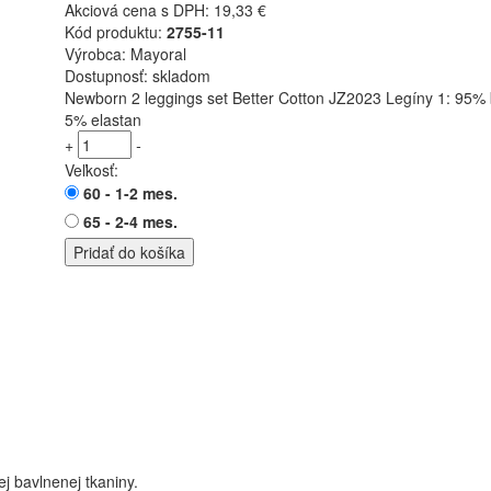
Akciová cena s DPH:
19,33 €
Kód produktu:
2755-11
Výrobca: Mayoral
Dostupnosť: skladom
Newborn 2 leggings set Better Cotton JZ2023 Legíny 1: 95% 
5% elastan
+
-
Veľkosť:
60 - 1-2 mes.
65 - 2-4 mes.
Pridať do košíka
j bavlnenej tkaniny.