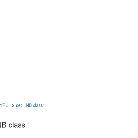
YRL - 2-set - NB class
NB class